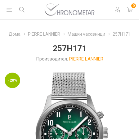
0
Дома
PIERRE LANNIER
Машки часовници
257H171
257H171
Производител:
PIERRE LANNIER
-20%