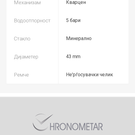
Механизам
Кварцен
Водоотпорност
5 бари
Стакло
Минерално
Дијаметер
43 mm
Ремче
Не'рѓосувачки челик