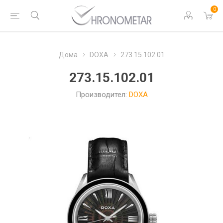
0
Дома
DOXA
273.15.102.01
273.15.102.01
Производител:
DOXA