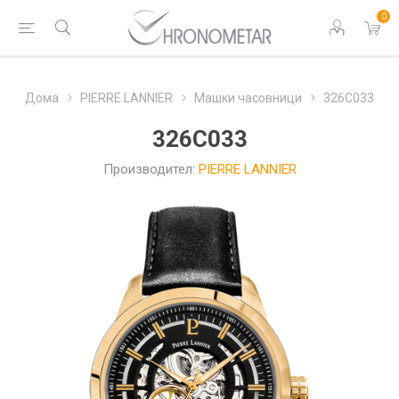
0
Дома
PIERRE LANNIER
Машки часовници
326C033
326C033
Производител:
PIERRE LANNIER