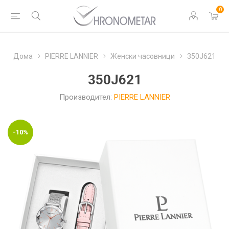
0
Дома
PIERRE LANNIER
Женски часовници
350J621
350J621
Производител:
PIERRE LANNIER
-10%