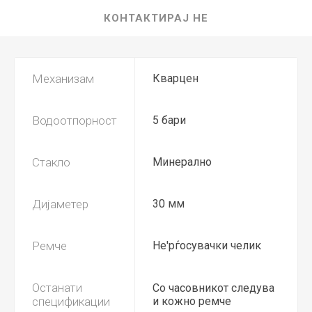
КОНТАКТИРАЈ НЕ
Механизам
Кварцен
Водоотпорност
5 бари
Стакло
Минерално
Дијаметер
30 мм
Ремче
Не'рѓосувачки челик
Останати
Со часовникот следува
спецификации
и кожно ремче