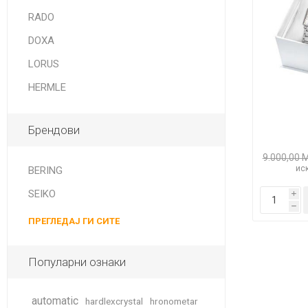
DANISH DESIGN
RADO
HERMLE
DOXA
BERING
LORUS
HERMLE
SEIKO 
SPIRIT
Брендови
9.000,00 
иск
BERING
SEIKO
i
h
ПРЕГЛЕДАЈ ГИ СИТЕ
LA GRA
Популарни ознаки
automatic
hardlexcrystal
hronometar