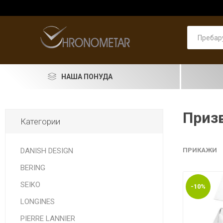
НАША ПОНУДА
SEIKO
Призв
Категории
RADO
LONGINES
DANISH DESIGN
ПРИКАЖИ
BERING
DOXA
SEIKO
-10%
PIERRE LANNIER
ASTRO
Машки
PRIMA 
Машки
Pierre 
Машки
Женски
Женски
накит
LONGINES
LORUS
PIERRE LANNIER