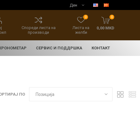
0
0
ј
Спореди листа на
Листа на
0,00 MKD
фил
производи
желби
 ХРОНОМЕТАР
СЕРВИС И ПОДДРШКА
КОНТАКТ
ОРТИРАЈ ПО
E
асовници
нски накит
SEIKO 5 SPORT
HERITAGE