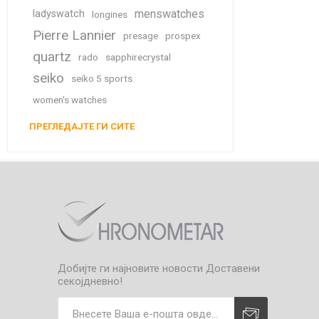
menswatches
ladyswatch
longines
Pierre Lannier
presage
prospex
quartz
rado
sapphirecrystal
seiko
seiko 5 sports
women's watches
ПРЕГЛЕДАЈТЕ ГИ СИТЕ
Добијте ги најновите новости
Доставени
секојдневно!