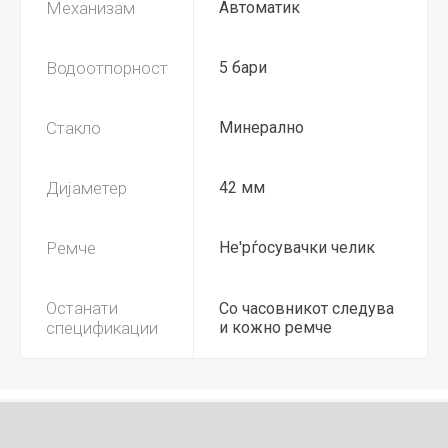
Механизам
Автоматик
Водоотпорност
5 бари
Стакло
Минерално
Дијаметер
42 мм
Ремче
Не'рѓосувачки челик
Останати
Со часовникот следува
спецификации
и кожно ремче