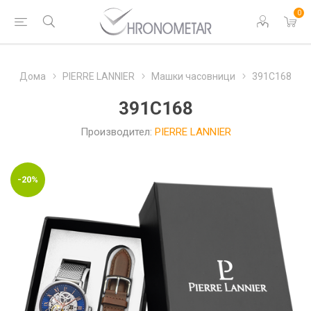
0
Дома
PIERRE LANNIER
Машки часовници
391C168
391C168
Производител:
PIERRE LANNIER
-20%