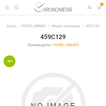
0
Дома
PIERRE LANNIER
Машки часовници
459C129
459C129
Производител:
PIERRE LANNIER
-20%