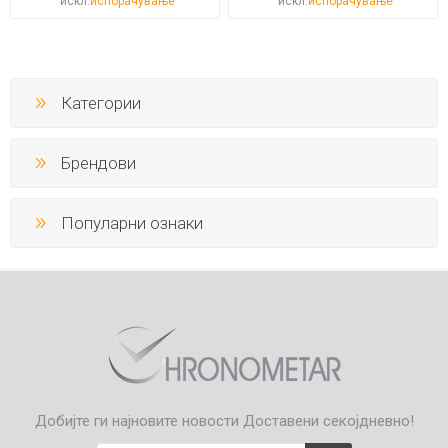
искл.
испорачување
искл.
испорачување
Категории
Брендови
Популарни ознаки
Добијте ги најновите новости
Доставени секојдневно!