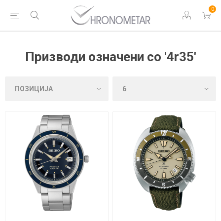
0
Призводи означени со '4r35'