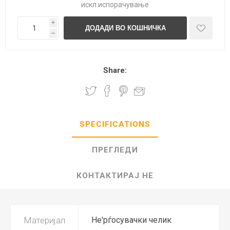
искл.
испорачување
i
h
Share:
SPECIFICATIONS
ПРЕГЛЕДИ
КОНТАКТИРАЈ НЕ
Материјал
Не'рѓосувачки челик