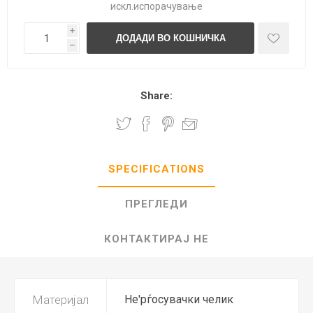
искл.
испорачување
i
h
Share:
SPECIFICATIONS
ПРЕГЛЕДИ
КОНТАКТИРАЈ НЕ
Материјал
Не'рѓосувачки челик