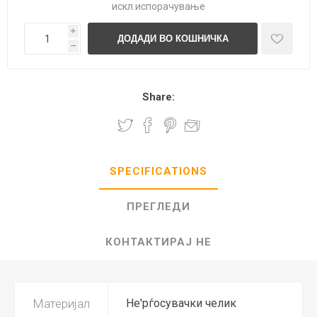
искл.
испорачување
i
h
Share:
SPECIFICATIONS
ПРЕГЛЕДИ
КОНТАКТИРАЈ НЕ
Материјал
Не'рѓосувачки челик