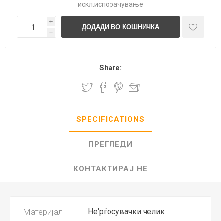
искл.
испорачување
i
h
Share:
SPECIFICATIONS
ПРЕГЛЕДИ
КОНТАКТИРАЈ НЕ
Материјал
Не'рѓосувачки челик