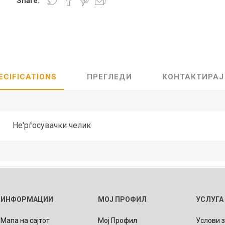
Share:
Lecaré
Nova
Echo
Aura
5 CLASSIC
ОСТАНАТО
CONQUEST
HYDROCO
ECIFICATIONS
ПРЕГЛЕДИ
КОНТАКТИРАЈ
Машки
Женски
Не'рѓосувачки челик
NDE CLASSIC
WATCHMAKING
SPORT
TRADITION
ИНФОРМАЦИИ
МОЈ ПРОФИЛ
УСЛУГА
Мапа на сајтот
Мој Профил
Услови 