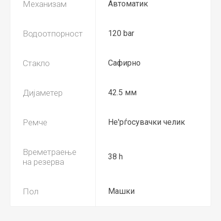
Механизам
Автоматик
Водоотпорност
120 bar
Стакло
Сафирно
Дијаметер
42.5 мм
Ремче
Не'рѓосувачки челик
Времетраење
38 h
на резерва
Пол
Машки