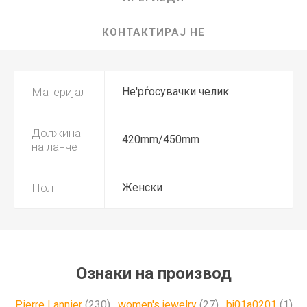
КОНТАКТИРАЈ НЕ
Материјал
Не'рѓосувачки челик
Должина
420mm/450mm
на ланче
Пол
Женски
Ознаки на производ
Pierre Lannier
(230)
,
women's jewelry
(27)
,
bj01a0201
(1)