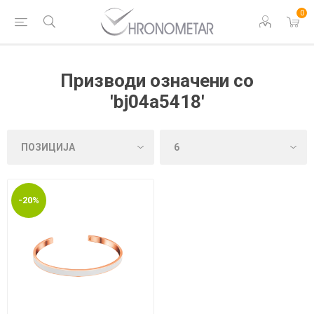
0
Призводи означени со
'bj04a5418'
-20%