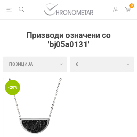
0
Призводи означени со
'bj05a0131'
-20%