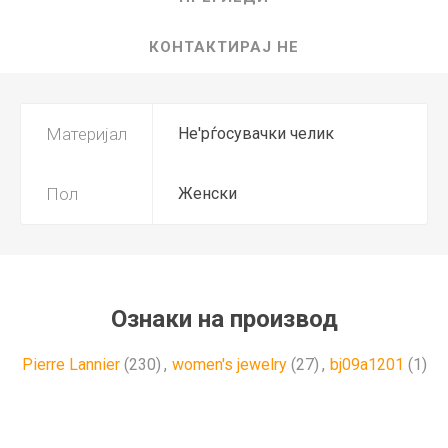
КОНТАКТИРАЈ НЕ
Материјал
Не'рѓосувачки челик
Пол
Женски
Ознаки на производ
Pierre Lannier
(230)
,
women's jewelry
(27)
,
bj09a1201
(1)