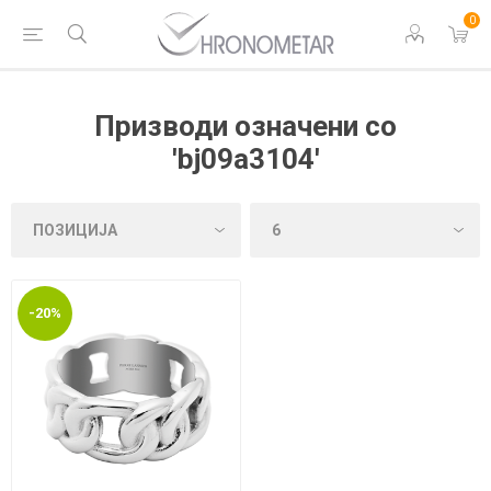
0
Призводи означени со
'bj09a3104'
-20%