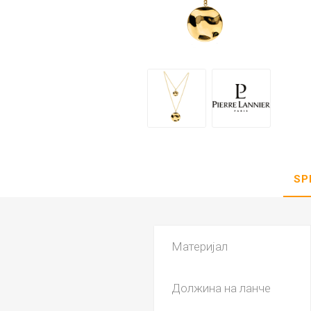
DANISH DESIGN
HERMLE
BERING
SEIKO 
SPIRIT
SP
LA GRA
Материјал
Должина на ланче