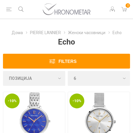
0
Дома
PIERRE LANNIER
Женски часовници
Echo
Echo
FILTERS
-10%
-10%