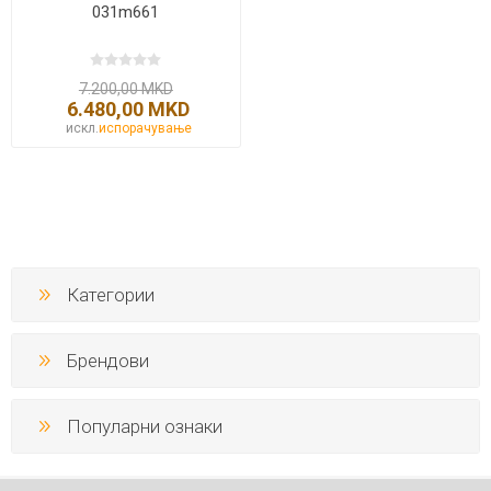
031m661
7.200,00 MKD
6.480,00 MKD
искл.
испорачување
Категории
Брендови
Популарни ознаки