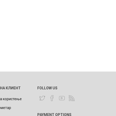
 НА КЛИЕНТ
FOLLOW US
за користење
ометар
PAYMENT OPTIONS