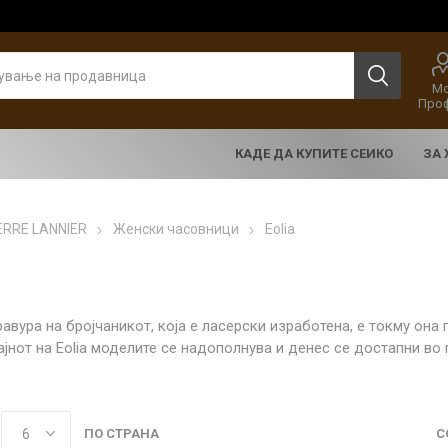
Мо
Про
КАДЕ ДА КУПИТЕ СЕИКО
ЗА
ERRE LANNIER
Женски часовници
Eolia
авура на бројчаникот, која е ласерски изработена, е токму она 
ајнот на Eolia моделите се надополнува и денес се достапни во
N
LUNA
Lannier Женски
 часовници
 часовници
PRESAGE
Женски
DOLCE VITA
Женски
Машки часовници
Женски
Машки часовници
Машки часовници
PROSPEX
PRESENC
Женски ч
Детски
BERING же
Eolia
ПО СТРАНА
С
Multiples