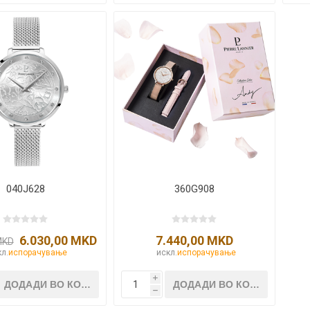
040J628
360G908
6.030,00 MKD
7.440,00 MKD
MKD
л.
испорачување
искл.
испорачување
i
h