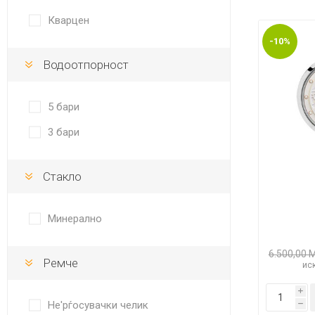
DANISH DESIGN
Кварцен
HERMLE
-10%
Водоотпорност
BERING
SEIKO 
SPIRIT
5 бари
3 бари
Стакло
Минерално
LA GRA
6.500,00 
Ремче
иск
i
Не'рѓосувачки челик
h