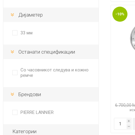
Дијаметер
-10%
33 мм
Останати спецификации
Со часовникот следува и кожно
ремче
Брендови
6.700,00 
иск
PIERRE LANNIER
i
h
Категории