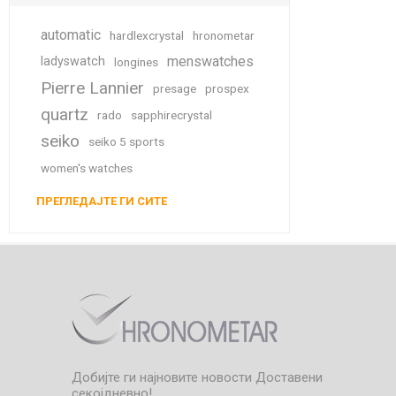
automatic
hardlexcrystal
hronometar
menswatches
ladyswatch
longines
Pierre Lannier
presage
prospex
quartz
rado
sapphirecrystal
seiko
seiko 5 sports
women's watches
ПРЕГЛЕДАЈТЕ ГИ СИТЕ
Добијте ги најновите новости
Доставени
секојдневно!