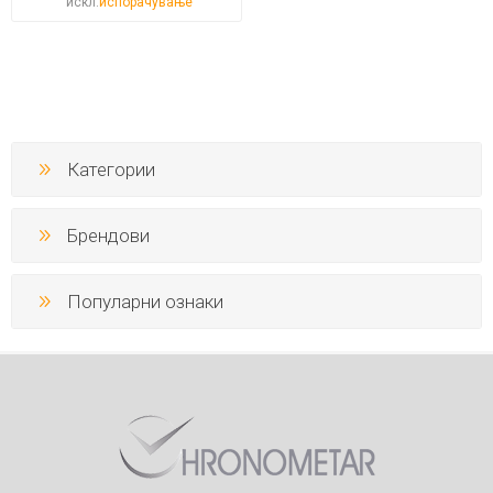
искл.
испорачување
Категории
Брендови
Популарни ознаки