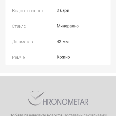
Водоотпорност
3 бари
Стакло
Минерално
Дијаметер
42 мм
Ремче
Кожно
Добијте ги најновите новости
Доставени секојдневно!