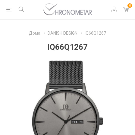
0
Дома
DANISH DESIGN
IQ66Q1267
IQ66Q1267