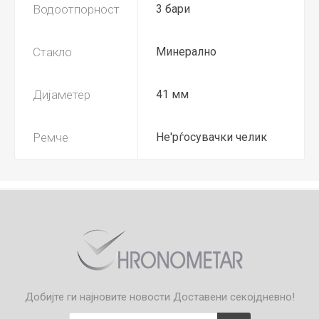
Водоотпорност
3 бари
Стакло
Минерално
Дијаметер
41 мм
Ремче
Не'рѓосувачки челик
Добијте ги најновите новости
Доставени секојдневно!