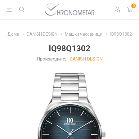
0
Дома
DANISH DESIGN
Машки часовници
IQ98Q1302
IQ98Q1302
Производител:
DANISH DESIGN