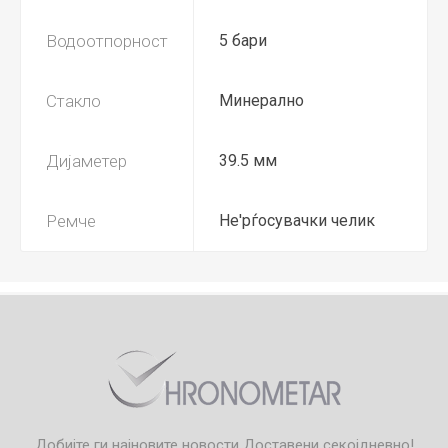
Водоотпорност
5 бари
Стакло
Минерално
Дијаметер
39.5 мм
Ремче
Не'рѓосувачки челик
Добијте ги најновите новости
Доставени секојдневно!