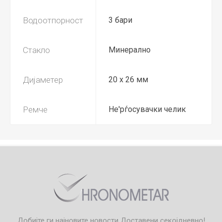
Водоотпорност
3 бари
Стакло
Минерално
Дијаметер
20 x 26 мм
Ремче
Не'рѓосувачки челик
Добијте ги најновите новости
Доставени секојдневно!