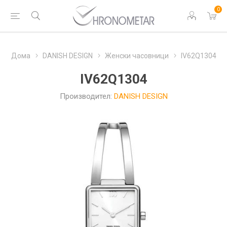
0
Дома
DANISH DESIGN
Женски часовници
IV62Q1304
IV62Q1304
Производител:
DANISH DESIGN