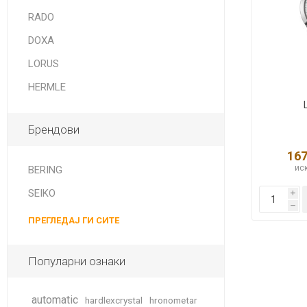
DANISH DESIGN
RADO
HERMLE
DOXA
BERING
LORUS
HERMLE
SEIKO 
SPIRIT
Брендови
167
иск
BERING
SEIKO
i
h
ПРЕГЛЕДАЈ ГИ СИТЕ
LA GRA
Популарни ознаки
automatic
hardlexcrystal
hronometar