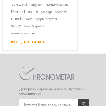
menswatches
ladyswatch
longines
Pierre Lannier
presage
prospex
quartz
rado
sapphirecrystal
seiko
seiko 5 sports
women's watches
ПРЕГЛЕДАЈТЕ ГИ СИТЕ
Добијте ги најновите новости
Доставени
секојдневно!