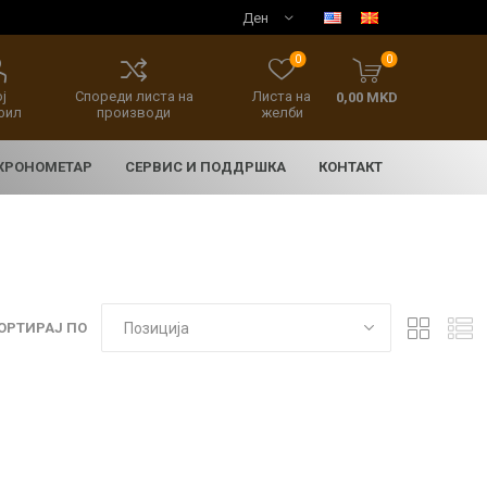
0
0
ј
Спореди листа на
Листа на
0,00 MKD
фил
производи
желби
 ХРОНОМЕТАР
СЕРВИС И ПОДДРШКА
КОНТАКТ
ОРТИРАЈ ПО
E
асовници
нски накит
SEIKO 5 SPORT
HERITAGE