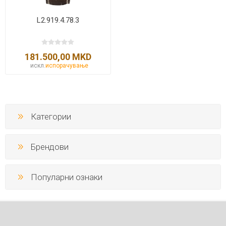
L2.919.4.78.3
181.500,00 MKD
искл.
испорачување
Категории
Брендови
Популарни ознаки