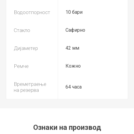
Водоотпорност
10 бари
Стакло
Сафирно
Дијаметер
42 мм
Ремче
Кожно
Времетраење
64 часа
на резерва
Ознаки на производ