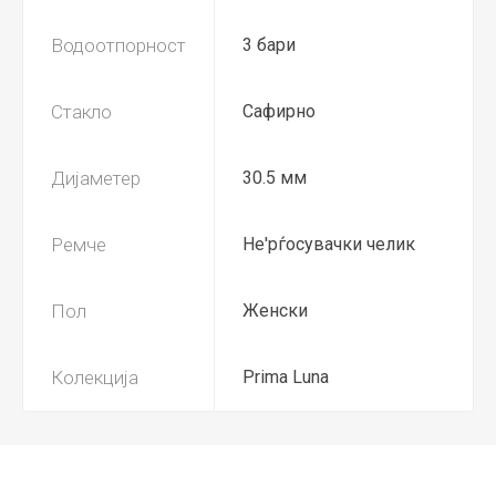
Водоотпорност
3 бари
Стакло
Сафирно
Дијаметер
30.5 мм
Ремче
Не'рѓосувачки челик
Пол
Женски
Колекција
Prima Luna