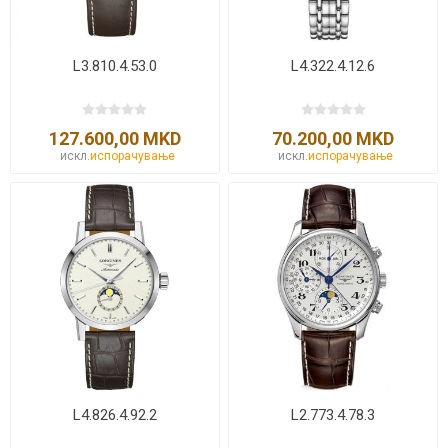
L3.810.4.53.0
L4.322.4.12.6
127.600,00 MKD
70.200,00 MKD
искл.
испорачување
искл.
испорачување
L4.826.4.92.2
L2.773.4.78.3