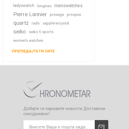
menswatches
ladyswatch
longines
Pierre Lannier
presage
prospex
quartz
rado
sapphirecrystal
seiko
seiko 5 sports
women's watches
ПРЕГЛЕДАЈТЕ ГИ СИТЕ
Добијте ги најновите новости
Доставени
секојдневно!