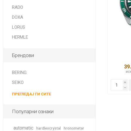
DANISH DESIGN
RADO
HERMLE
DOXA
BERING
LORUS
HERMLE
SEIKO 
SPIRIT
Брендови
39
иск
BERING
SEIKO
i
h
ПРЕГЛЕДАЈ ГИ СИТЕ
LA GRA
Популарни ознаки
automatic
hardlexcrystal
hronometar