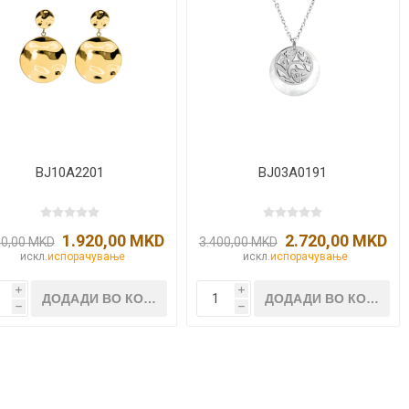
NQUEST
ELEGANCE
BJ10A2201
BJ03A0191
1.920,00 MKD
2.720,00 MKD
00,00 MKD
3.400,00 MKD
искл.
испорачување
искл.
испорачување
i
i
h
h