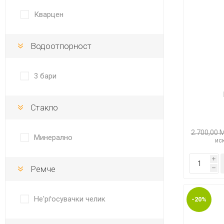
DANISH DESIGN
Кварцен
HERMLE
Водоотпорност
BERING
SEIKO 
SPIRIT
3 бари
Стакло
2.700,00 
Минерално
иск
i
LA GRA
Ремче
h
Не'рѓосувачки челик
-20%