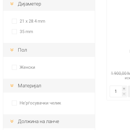
Дијаметер
21 x 28.4 mm
35 mm
Пол
Женски
1.900,00 
иск
Материјал
i
h
Не'рѓосувачки челик
Должина на ланче