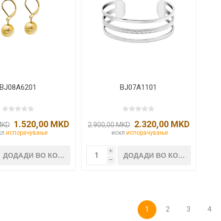
BJ08A6201
BJ07A1101
1.520,00 MKD
2.320,00 MKD
MKD
2.900,00 MKD
л.
испорачување
искл.
испорачување
i
h
1
2
3
4