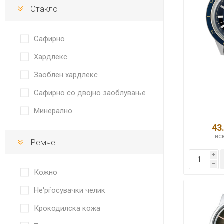
Стакло
Сафирно
Хардлекс
Заоблен хардлекс
Сафирно со двојно заоблување
Минерално
43
иск
Ремче
i
h
Кожно
Не'рѓосувачки челик
Крокодилска кожа