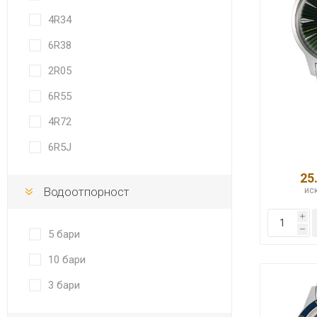
4R34
6R38
2R05
6R55
4R72
6R5J
25
Водоотпорност
иск
i
h
5 бари
10 бари
3 бари