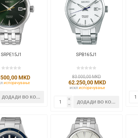
SRPE15J1
SPB165J1
.500,00 MKD
83.000,00 MKD
62.250,00 MKD
л.
испорачување
искл.
испорачување
i
h