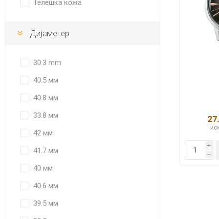
Телешка кожа
Дијаметер
30.3 mm
40.5 мм
40.8 мм
33.8 мм
27
иск
42 мм
i
41.7 мм
h
40 мм
40.6 мм
39.5 мм