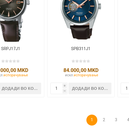
SRPJ17J1
SPB311J1
.000,00 MKD
84.000,00 MKD
л.
испорачување
искл.
испорачување
i
h
1
2
3