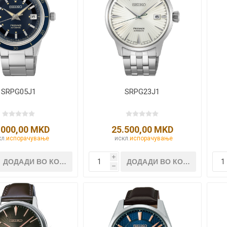
SRPG05J1
SRPG23J1
.000,00 MKD
25.500,00 MKD
л.
испорачување
искл.
испорачување
i
h