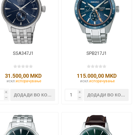
SSA347J1
SPB217J1
31.500,00 MKD
115.000,00 MKD
искл.
испорачување
искл.
испорачување
i
i
h
h