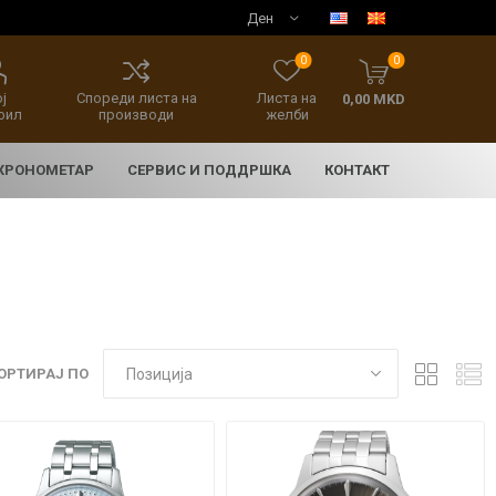
0
0
ј
Спореди листа на
Листа на
0,00 MKD
фил
производи
желби
 ХРОНОМЕТАР
СЕРВИС И ПОДДРШКА
КОНТАКТ
ОРТИРАЈ ПО
E
асовници
нски накит
SEIKO 5 SPORT
HERITAGE