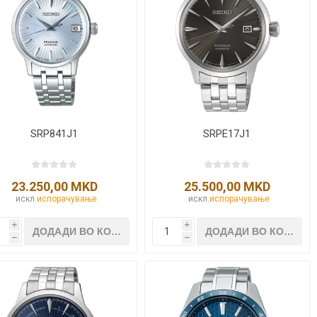
NQUEST
ELEGANCE
SRP841J1
SRPE17J1
23.250,00 MKD
25.500,00 MKD
искл.
испорачување
искл.
испорачување
i
i
h
h