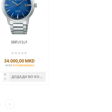
SRPJ13J1
34.000,00 MKD
искл.
испорачување
i
h
4