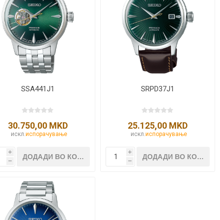
SSA441J1
SRPD37J1
30.750,00 MKD
25.125,00 MKD
искл.
испорачување
искл.
испорачување
i
i
h
h