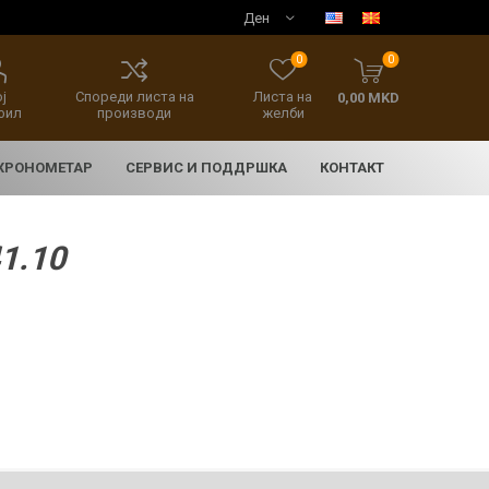
0
0
ј
Спореди листа на
Листа на
0,00 MKD
фил
производи
желби
 ХРОНОМЕТАР
СЕРВИС И ПОДДРШКА
КОНТАКТ
1.10
E
асовници
нски накит
SEIKO 5 SPORT
HERITAGE