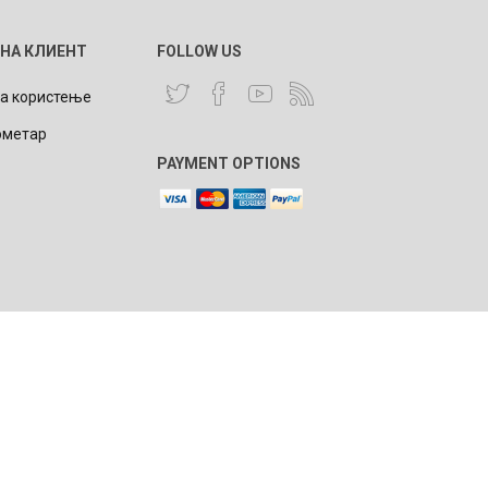
 НА КЛИЕНТ
FOLLOW US
за користење
ометар
NQUEST
ELEGANCE
PAYMENT OPTIONS