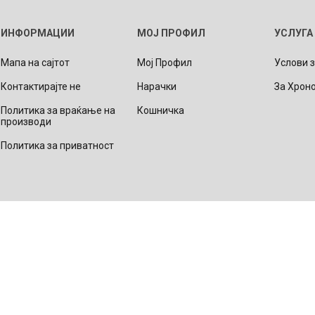
Lecaré
ИНФОРМАЦИИ
МОЈ ПРОФИЛ
УСЛУГА
Nova
Мапа на сајтот
Мој Профил
Услови 
Echo
Контактирајте не
Нарачки
За Хрон
Aura
5 CLASSIC
ОСТАНАТО
CONQUEST
HYDROCO
Политика за враќање на
Кошничка
Машки
производи
Женски
Политика за приватност
NDE CLASSIC
WATCHMAKING
SPORT
TRADITION