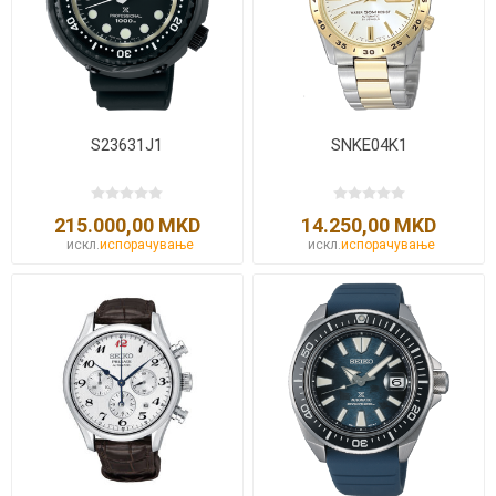
S23631J1
SNKE04K1
215.000,00 MKD
14.250,00 MKD
искл.
испорачување
искл.
испорачување