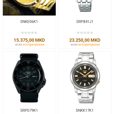
SNKE06K1
SRP841J1
15.375,00 MKD
23.250,00 MKD
искл.
испорачување
искл.
испорачување
SRPD79K1
SNKK17K1