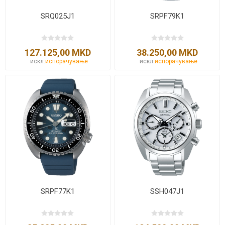
SRQ025J1
SRPF79K1
127.125,00 MKD
38.250,00 MKD
искл.
испорачување
искл.
испорачување
SRPF77K1
SSH047J1