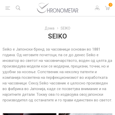
0
Дома
SEIKO
SEIKO
Seiko е Јапонски бренд за часовници основан во 1881
година. Од неговите почетоци, па се до денес Seiko е
иноватор во светот на часовничарството, воден од целта да
произведува модели кои се модерни, прецизни, точни, но и
удобни за носење. Сопственик на неколку патенти и
компанија посветена на перфекционизмот во изработката
на часовници. Секој Seiko часовник е целосно произведен
во фабрика во Јапонија, каде се посветува внимание и на
најситните детали. Токму ова го издвојува овој јапонски
производител од останатите и го прави единствен во светот.