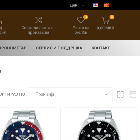
0
0
ј
Спореди листа на
Листа на
0,00 MKD
фил
производи
желби
 ХРОНОМЕТАР
СЕРВИС И ПОДДРШКА
КОНТАКТ
'
ОРТИРАЈ ПО
E
асовници
нски накит
SEIKO 5 SPORT
HERITAGE