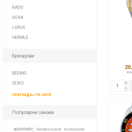
DANISH DESIGN
RADO
HERMLE
DOXA
BERING
LORUS
HERMLE
SEIKO 
SPIRIT
Брендови
20
иск
BERING
SEIKO
i
h
ПРЕГЛЕДАЈ ГИ СИТЕ
LA GRA
Популарни ознаки
automatic
hardlexcrystal
hronometar