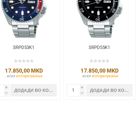
NQUEST
ELEGANCE
SRPD53K1
SRPD55K1
17.850,00 MKD
17.850,00 MKD
искл.
испорачување
искл.
испорачување
i
i
h
h