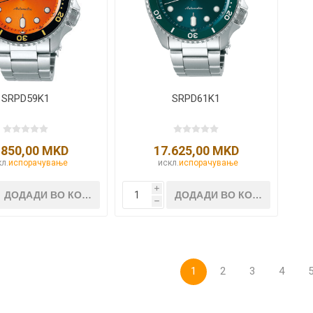
SRPD59K1
SRPD61K1
.850,00 MKD
17.625,00 MKD
л.
испорачување
искл.
испорачување
i
h
1
2
3
4