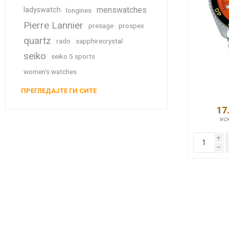
menswatches
ladyswatch
longines
Pierre Lannier
presage
prospex
quartz
rado
sapphirecrystal
seiko
seiko 5 sports
women's watches
ПРЕГЛЕДАЈТЕ ГИ СИТЕ
17
иск
i
h