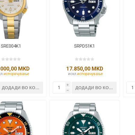
Lecaré
Nova
Echo
Aura
5 CLASSIC
ОСТАНАТО
CONQUEST
HYDROCO
SRE004K1
SRPD51K1
Машки
Женски
.000,00 MKD
17.850,00 MKD
л.
испорачување
искл.
испорачување
i
h
NDE CLASSIC
WATCHMAKING
SPORT
TRADITION