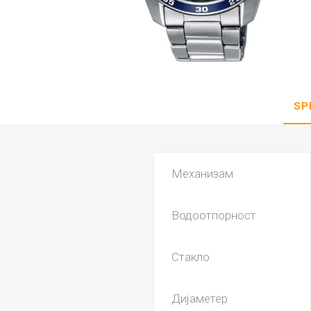
DANISH DESIGN
HERMLE
BERING
SEIKO 
SPIRIT
SP
Механизам
Водоотпорност
LA GRA
Стакло
Дијаметер