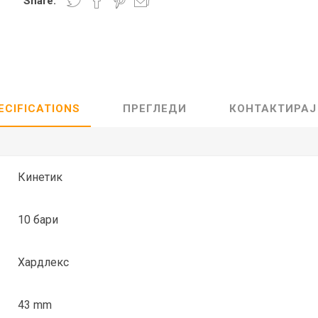
Share:
Lecaré
Nova
Echo
Aura
5 CLASSIC
ОСТАНАТО
CONQUEST
HYDROCO
ECIFICATIONS
ПРЕГЛЕДИ
КОНТАКТИРАЈ
Машки
Женски
Кинетик
10 бари
NDE CLASSIC
WATCHMAKING
SPORT
TRADITION
Хардлекс
43 mm