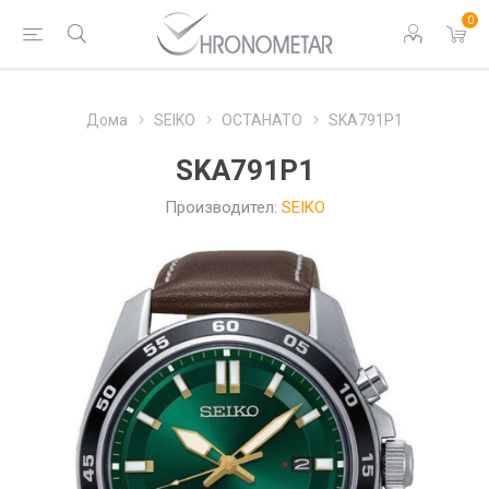
0
Дома
SEIKO
ОСТАНАТО
SKA791P1
SKA791P1
Производител:
SEIKO