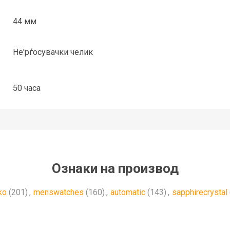
44 мм
Не'рѓосувачки челик
50 часа
Ознаки на производ
ko
(201)
,
menswatches
(160)
,
automatic
(143)
,
sapphirecrystal