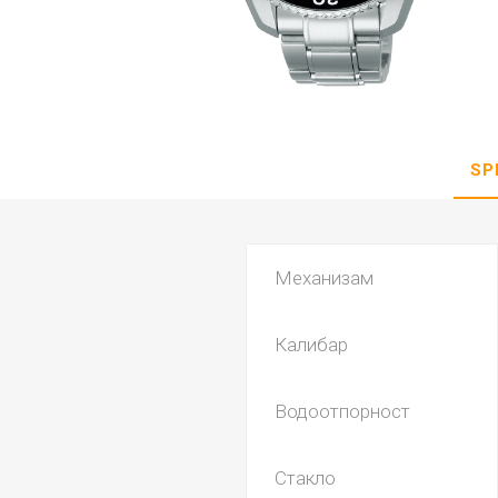
DANISH DESIGN
HERMLE
BERING
SEIKO 
SPIRIT
SP
Механизам
Калибар
LA GRA
Водоотпорност
Стакло