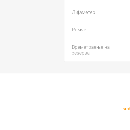
Дијаметер
Ремче
Времетраење на
резерва
sei