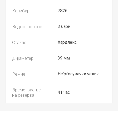
Калибар
7S26
Водоотпорност
3 бари
Стакло
Хардлекс
Дијаметер
39 мм
Ремче
Не'рѓосувачки челик
Времетраење
41 час
на резерва