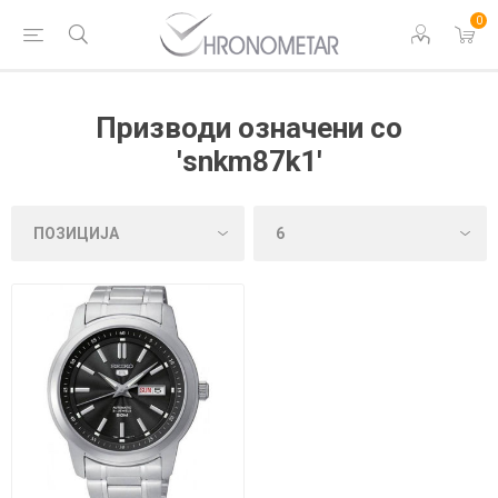
0
Призводи означени со
'snkm87k1'