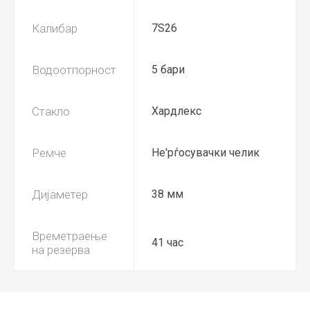
Калибар
7S26
Водоотпорност
5 бари
Стакло
Хардлекс
Ремче
Не'рѓосувачки челик
Дијаметер
38 мм
Времетраење
41 час
на резерва