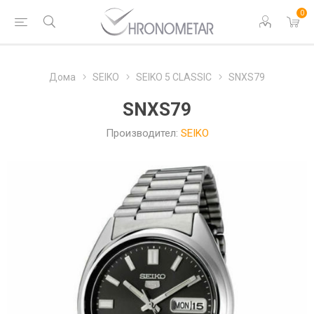
0
Дома
SEIKO
SEIKO 5 CLASSIC
SNXS79
SNXS79
Производител:
SEIKO