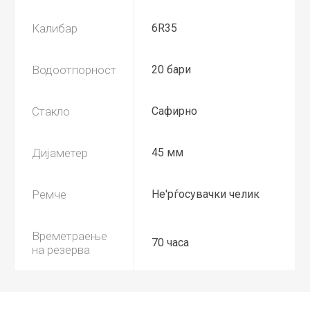
Калибар
6R35
Водоотпорност
20 бари
Стакло
Сафирно
Дијаметер
45 мм
Ремче
Не'рѓосувачки челик
Времетраење
70 часа
на резерва