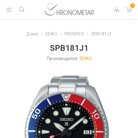
0
Дома
SEIKO
PROSPEX
SPB181J1
SPB181J1
Производител:
SEIKO