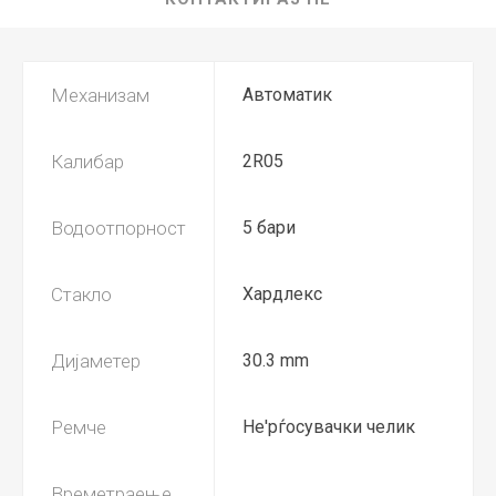
Механизам
Автоматик
Калибар
2R05
Водоотпорност
5 бари
Стакло
Хардлекс
Дијаметер
30.3 mm
Ремче
Не'рѓосувачки челик
Времетраење