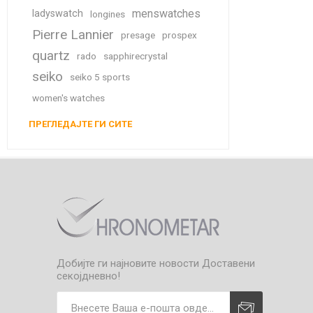
menswatches
ladyswatch
longines
Pierre Lannier
presage
prospex
quartz
rado
sapphirecrystal
seiko
seiko 5 sports
women's watches
ПРЕГЛЕДАЈТЕ ГИ СИТЕ
Добијте ги најновите новости
Доставени
секојдневно!