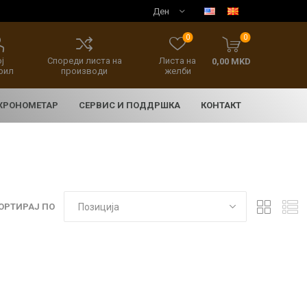
0
0
ј
Спореди листа на
Листа на
0,00 MKD
фил
производи
желби
 ХРОНОМЕТАР
СЕРВИС И ПОДДРШКА
КОНТАКТ
ОРТИРАЈ ПО
E
асовници
нски накит
SEIKO 5 SPORT
HERITAGE