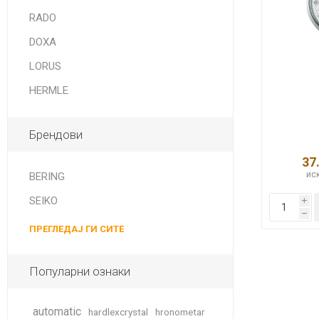
DANISH DESIGN
RADO
HERMLE
DOXA
BERING
LORUS
HERMLE
SEIKO 
SPIRIT
Брендови
37
иск
BERING
SEIKO
i
h
ПРЕГЛЕДАЈ ГИ СИТЕ
LA GRA
Популарни ознаки
automatic
hardlexcrystal
hronometar