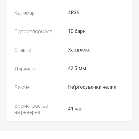
Калибар
4R36
Водоотпорност
10 бари
Стакло
Хардлекс
Дијаметер
42.5 мм
Ремче
Не'рѓосувачки челик
Времетраење
41 час
на резерва