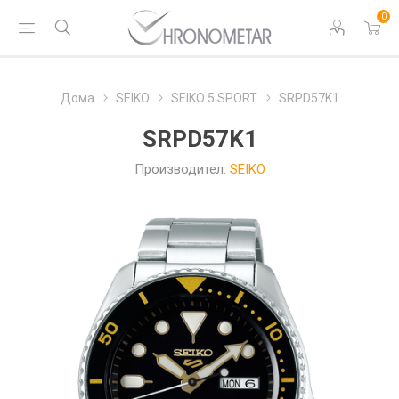
0
Дома
SEIKO
SEIKO 5 SPORT
SRPD57K1
SRPD57K1
Производител:
SEIKO