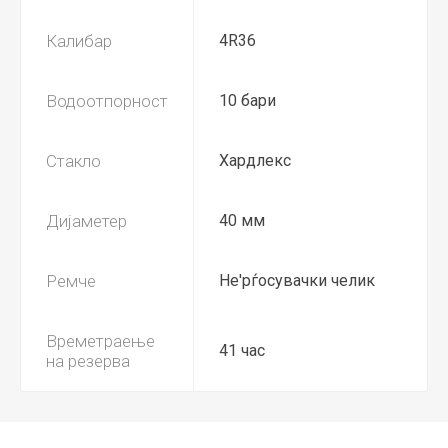
Калибар
4R36
Водоотпорност
10 бари
Стакло
Хардлекс
Дијаметер
40 мм
Ремче
Не'рѓосувачки челик
Времетраење
41 час
на резерва