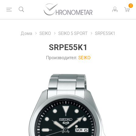
0
Дома
SEIKO
SEIKO 5 SPORT
SRPE55K1
SRPE55K1
Производител:
SEIKO