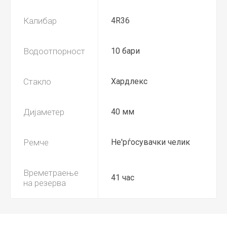
Калибар
4R36
Водоотпорност
10 бари
Стакло
Хардлекс
Дијаметер
40 мм
Ремче
Не'рѓосувачки челик
Времетраење
41 час
на резерва